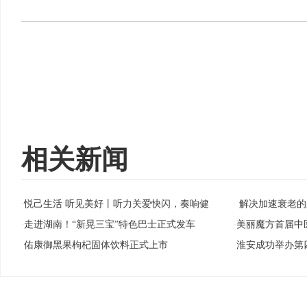
相关新闻
悦己生活 听见美好丨听力关爱快闪，奏响健
解决加速衰老的
·
·
走进湖南！“新晃三宝”特色巴士正式发车
美丽魔方首届中
·
·
佑康御黑果枸杞固体饮料正式上市
淮安成功举办第
·
·