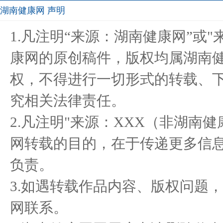
湖南健康网 声明
“恐惧衰老”？“健康逆龄”！
佑康御黑果枸杞固体饮料正
把爱
1.凡注明“来源：湖南健康网”或
生
式上市
康网的原创稿件，版权均属湖南
权，不得进行一切形式的转载、
la rucoure兰瑞推出 “人造
脾氨肽口服溶液治疗过敏性
融合
究相关法律责任。
皮肤
鼻炎
2.凡注明"来源：XXX（非湖南
网转载的目的，在于传递更多信
负责。
3.如遇转载作品内容、版权问题
网联系。